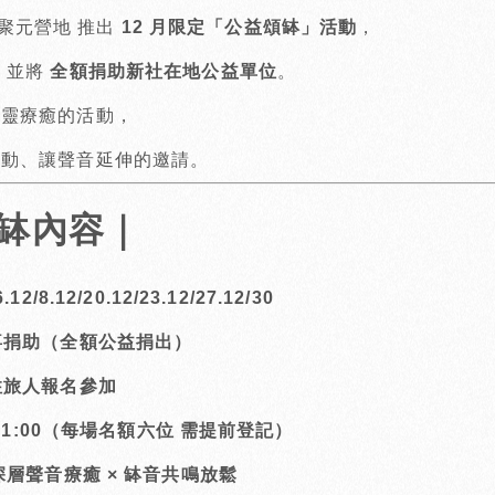
ing聚元營地 推出
12 月限定「公益頌缽」活動
，
，並將
全額捐助新社在地公益單位
。
心靈療癒的活動，
流動、讓聲音延伸的邀請。
缽內容｜
/8.12/20.12/23.12/27.12/30
喜捐助（全額公益捐出）
住旅人報名參加
–21:00（每場名額六位 需提前登記）
深層聲音療癒 × 缽音共鳴放鬆