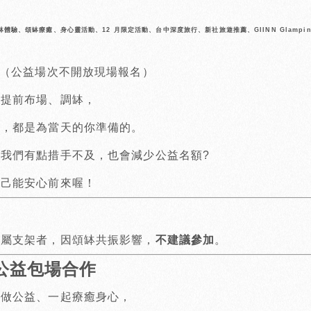
體驗、頌缽療癒、身心靈活動、12 月限定活動、台中深度旅行、新社旅遊推薦、GIINN Glamp
（公益場次不開放現場報名）
數提前布場、調缽，
缽，都是為當天的你準備的。
我們有點措手不及，也會減少公益名額?
自己能安心前來喔！
金屬支架者，因頌缽共振影響，
不建議參加
。
體公益包場合作
起做公益、一起療癒身心，