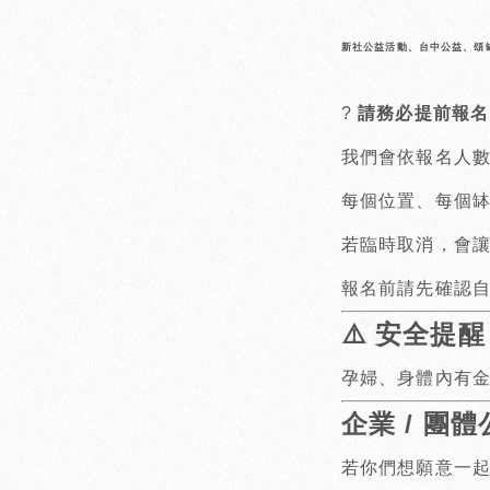
新社公益活動、台中公益、頌缽
?
請務必提前報名
我們會依報名人
每個位置、每個
若臨時取消，會讓
報名前請先確認
⚠️
安全提醒
孕婦、身體內有
企業 / 團
若你們想願意一