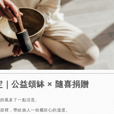
定｜公益頌缽 × 隨喜捐贈
社的風多了一點涼意。
季節裡，帶給旅人一份屬於心的溫度。