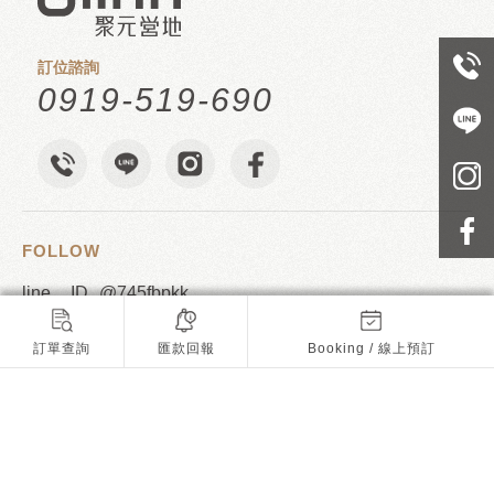
訂位諮詢
0919-519-690
FOLLOW
@745fbpkk
juyuan6009@gmail.com
訂單查詢
匯款回報
Booking / 線上預訂
台中市新社區崑南街29巷5號
SITEMAP
關於我們
最新消息
園區介紹